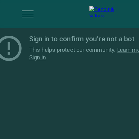
Agences
Acheter
Vendre
Gérer
Estimer
Parrai
mon bien
nage