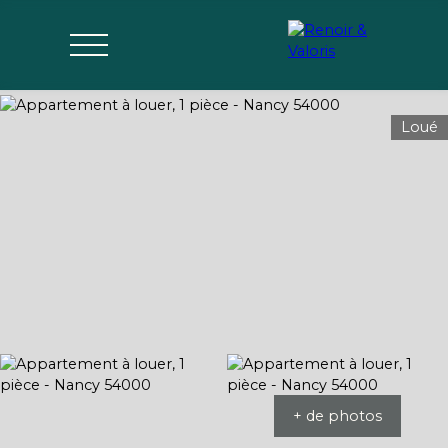
Loué
Agences
Acheter
Vendre
Gérer
Estimer
Parrai
mon bien
nage
+ de photos