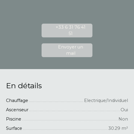
+33 6 31 76 41
51
Envoyer un
mail
En détails
Chauffage
Electrique/Individuel
Ascenseur
Oui
Piscine
Non
Surface
30.29
m²