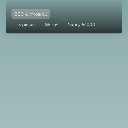
880
€ /mois CC
3
pièces
85
m²
Nancy 54000