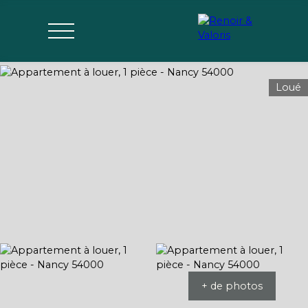
Loué
Agences
Acheter
Vendre
Gérer
Estimer
Parrai
mon bien
nage
+ de photos