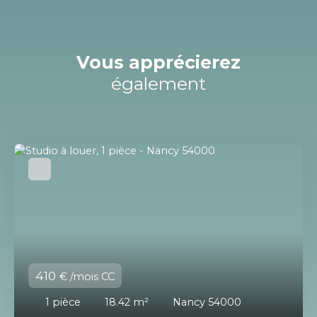
Vous apprécierez
également
410
€ /mois CC
1
pièce
18.42
m²
Nancy 54000