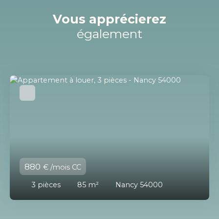
Vous apprécierez
également
880
€ /mois CC
3
pièces
85
m²
Nancy 54000