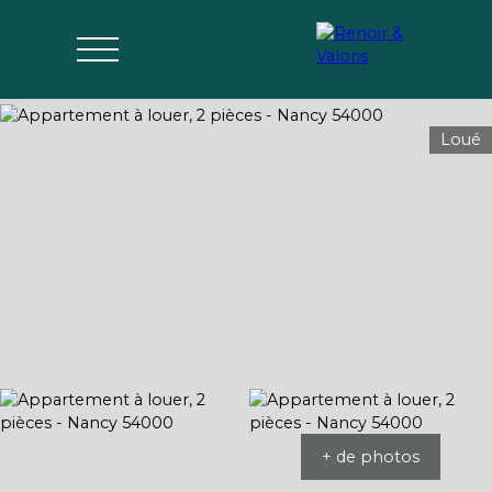
Loué
Agences
Acheter
Vendre
Gérer
Estimer
Parrai
mon bien
nage
+ de photos