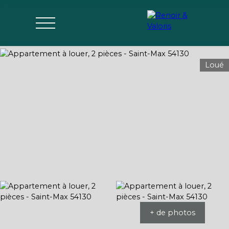
Loué
Agences
Acheter
Vendre
Gérer
Estimer
Parrai
mon bien
nage
+ de photos