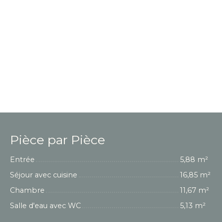
Pièce par Pièce
Entrée
5,88 m²
Séjour avec cuisine
16,85 m²
Chambre
11,67 m²
Salle d'eau avec WC
5,13 m²