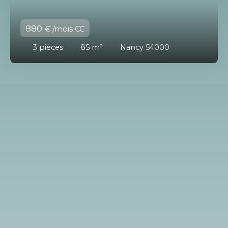
880
€ /mois CC
3
pièces
85
m²
Nancy 54000