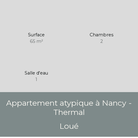
Surface
Chambres
65
m²
2
Salle d'eau
1
Appartement atypique à Nancy -
Thermal
Loué