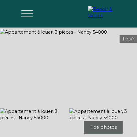
Loué
Agences
Acheter
Vendre
Gérer
Estimer
Parrai
mon bien
nage
+ de photos