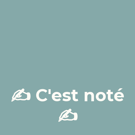
✍️ C'est noté
✍️