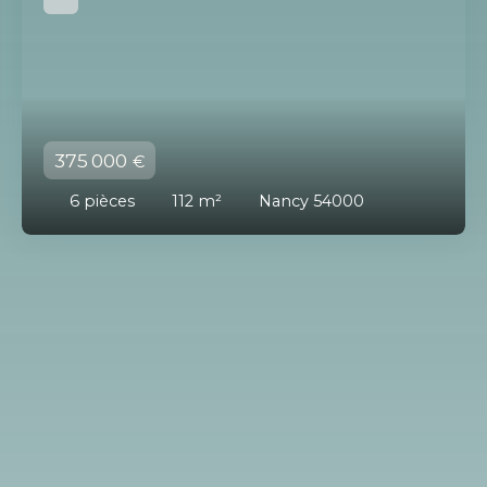
375 000
€
6
pièces
112
m²
Nancy 54000