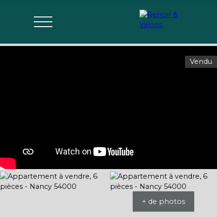
Vendu
Agences
Acheter
Vendre
Gérer
Estimer
Parrai
mon bien
nage
+ de photos