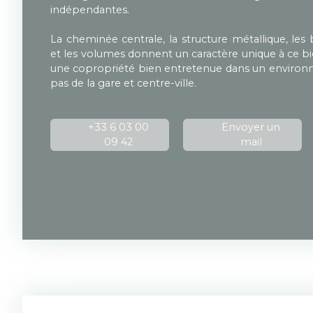
indépendantes.
La cheminée centrale, la structure métallique, les ba
et les volumes donnent un caractère unique à ce bi
une copropriété bien entretenue dans un enviro
pas de la gare et centre-ville.
+33 6 03 00
Envoyer un
09 42
mail