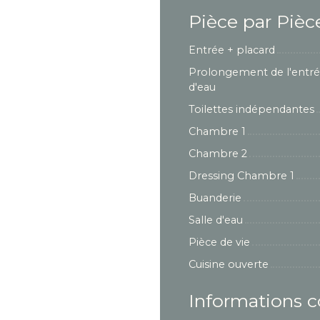
Pièce par Pièc
Entrée + placard
Prolongement de l'entré
d'eau
Toilettes indépendantes
Chambre 1
Chambre 2
Dressing Chambre 1
Buanderie
Salle d'eau
Pièce de vie
Cuisine ouverte
Informations 