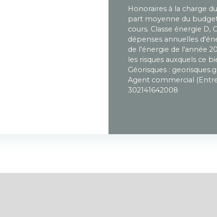
Honoraires à la charge d
part moyenne du budget 
cours. Classe énergie D,
dépenses annuelles d'éner
de l'énergie de l'année 2
les risques auxquels ce bi
Géorisques : georisques.g
Agent commercial (Entrep
302141642008