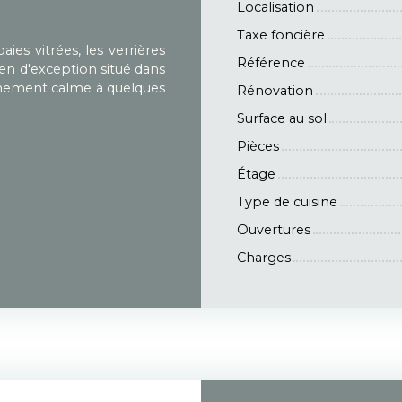
Localisation
Taxe foncière
ies vitrées, les verrières
Référence
en d'exception situé dans
nnement calme à quelques
Rénovation
Surface au sol
Pièces
Étage
Type de cuisine
Ouvertures
Charges