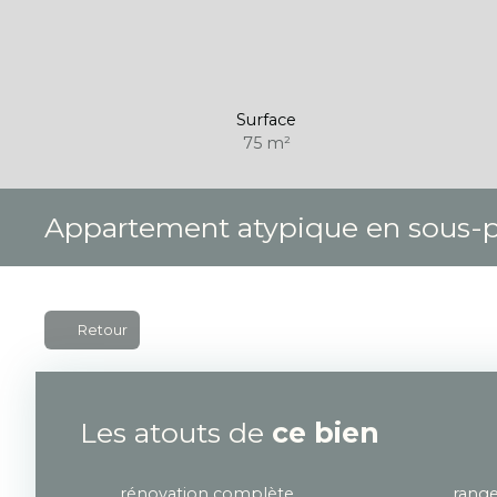
Surface
75
m²
Appartement atypique en sous-p
Retour
Les atouts de
ce bien
rénovation complète
rang