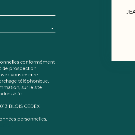
JE
rsonnelles conformément
et de prospection
vez vous inscrire
marchage téléphonique,
mmation, sur le site
adressé à :
 41013 BLOIS CEDEX.
 données personnelles,
ialité
.