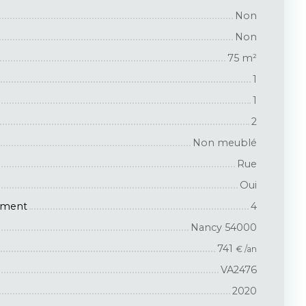
Non
Non
75
m²
1
1
2
Non meublé
Rue
Oui
iment
4
Nancy 54000
741
€ /an
VA2476
2020