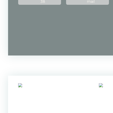
38
mail