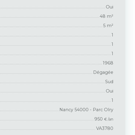
Oui
48
m²
5
m²
1
1
1
1968
Dégagée
Sud
Oui
1
Nancy 54000 - Parc Olry
950
€ /an
VA3780