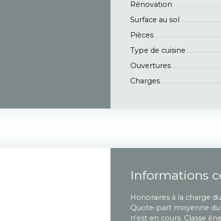
Rénovation
Surface au sol
Pièces
Type de cuisine
Ouvertures
Charges
Informations 
Honoraires à la charge d
Quote-part moyenne du b
n'est en cours. Classe é