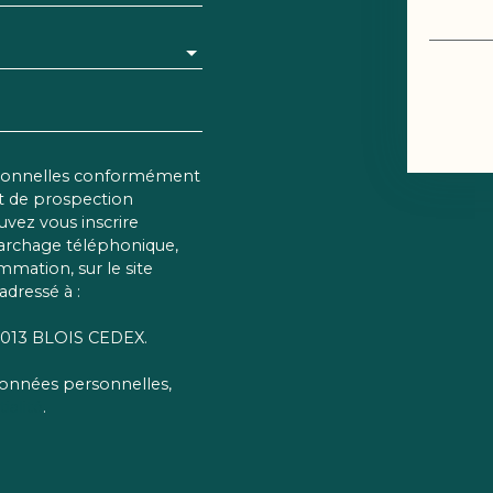
rsonnelles conformément
et de prospection
vez vous inscrire
marchage téléphonique,
mmation, sur le site
adressé à :
 41013 BLOIS CEDEX.
 données personnelles,
ialité
.