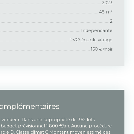
2023
48
m²
2
Indépendante
PVC/Double vitrage
150
€ /mois
complémentaires
u vendeur. Dans une copropriété de 362 lots.
udget prévisionnel 1 800 €/an. Aucune procédure
nergie D, Classe climat C Montant moyen estimé des