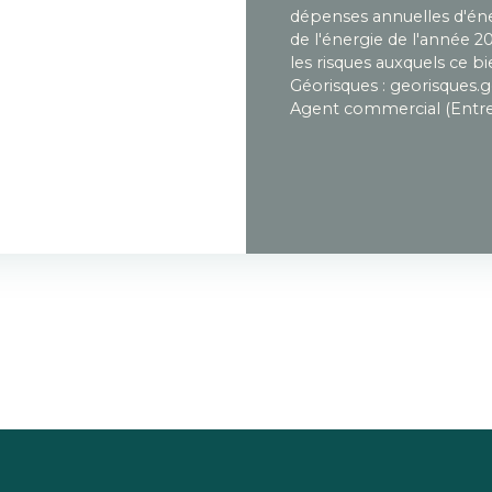
dépenses annuelles d'éner
de l'énergie de l'année 2
les risques auxquels ce bi
Géorisques : georisques.g
Agent commercial (Entrep