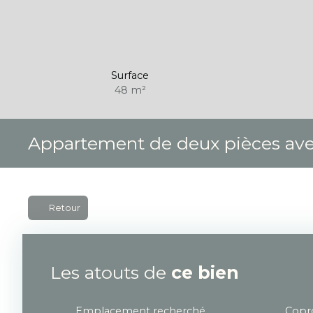
Surface
48
m²
Appartement de deux pièces avec
Retour
Les atouts de
ce bien
Emplacement recherché
Copro