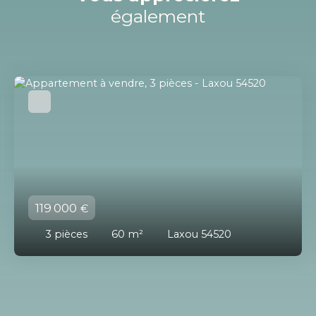
également
119 000
€
3
pièces
60
m²
Laxou 54520