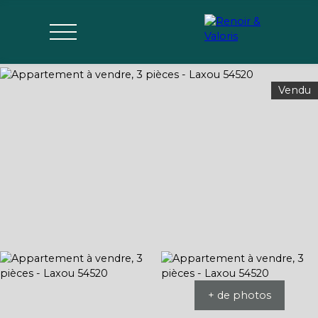
Vendu
Agences
Acheter
Vendre
Gérer
Estimer
Parrai
mon bien
nage
+ de photos