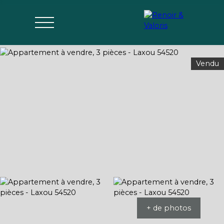
Vendu
Agences
Acheter
Vendre
Gérer
Estimer
Parrai
mon bien
nage
+ de photos