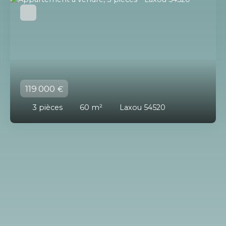
119 000
€
3
pièces
60
m²
Laxou 54520