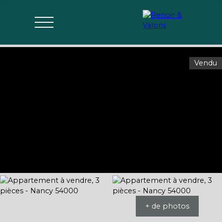
Vendu
Agences
Acheter
Vendre
Gérer
Estimer
Parrai
mon bien
nage
+ de photos