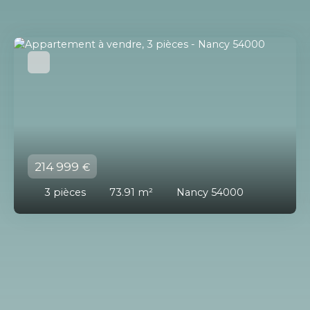
214 999
€
3
pièces
73.91
m²
Nancy 54000