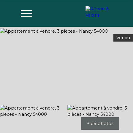
Vendu
Agences
Acheter
Vendre
Gérer
Estimer
Parrai
mon bien
nage
+ de photos