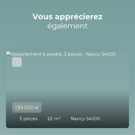
Vous apprécierez
également
139 500
€
3
pièces
62
m²
Nancy 54000