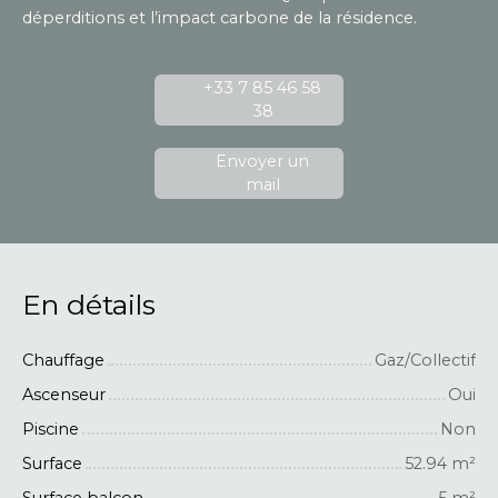
déperditions et l’impact carbone de la résidence.
+33 7 85 46 58
38
Envoyer un
mail
En détails
Chauffage
Gaz/Collectif
Ascenseur
Oui
Piscine
Non
Surface
52.94
m²
Surface balcon
5
m²