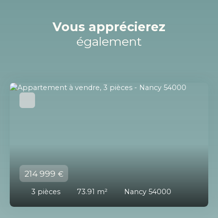
Vous apprécierez
également
214 999
€
3
pièces
73.91
m²
Nancy 54000