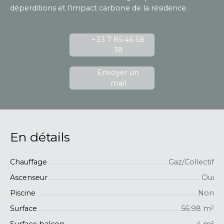
déperditions et l’impact carbone de la résidence.
+33 7 85 46 58
38
Envoyer un
mail
En détails
Chauffage
Gaz/Collectif
Ascenseur
Oui
Piscine
Non
Surface
56.98
m²
Surface balcon
4
m²