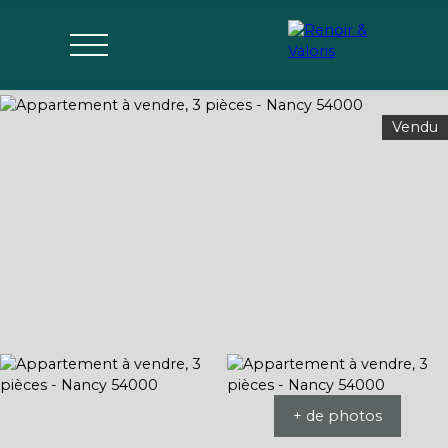
Vendu
Agences
Acheter
Vendre
Gérer
Estimer
Parrai
mon bien
nage
+ de photos