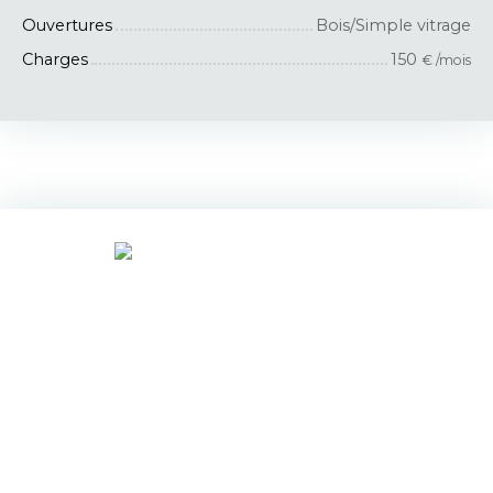
Ouvertures
Bois/Simple vitrage
Charges
150
€ /mois