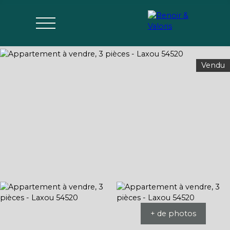
Vendu
Agences
Acheter
Vendre
Gérer
Estimer
Parrai
mon bien
nage
+ de photos