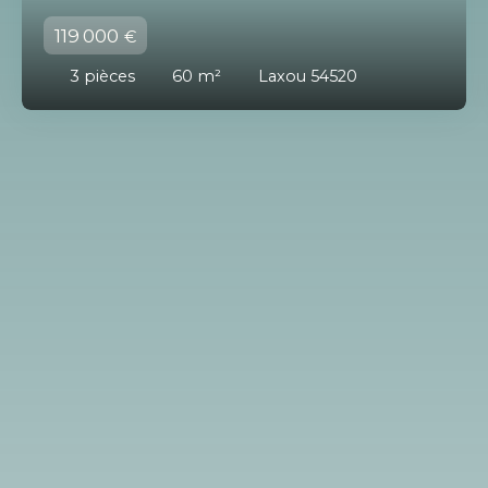
119 000
€
3
pièces
60
m²
Laxou 54520