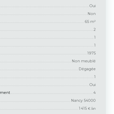
Oui
Non
65
m²
2
1
1
1975
Non meublé
Dégagée
1
Oui
iment
4
Nancy 54000
1 415
€ /an