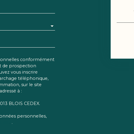
rsonnelles conformément
et de prospection
vez vous inscrire
marchage téléphonique,
mmation, sur le site
adressé à :
 41013 BLOIS CEDEX.
 données personnelles,
ialité
.