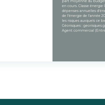
part moyenne du budget 
en cours. Classe énergie
dépenses annuelles d'éner
de l'énergie de l'année 2
les risques auxquels ce bi
Géorisques : georisques.g
Agent commercial (Entrep