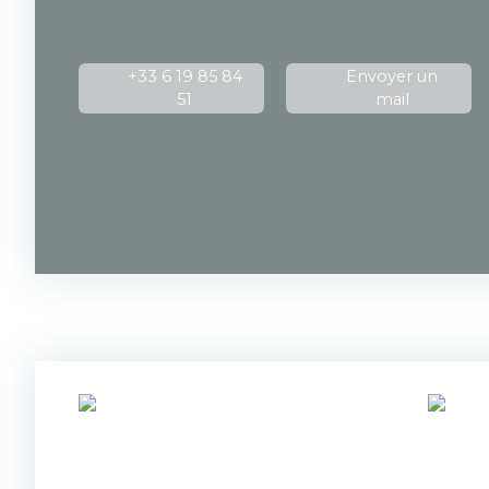
+33 6 19 85 84
Envoyer un
51
mail