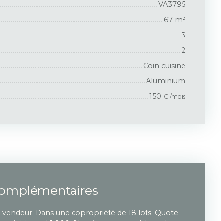
VA3795
67
m²
3
2
Coin cuisine
Aluminium
150
€ /mois
complémentaires
u vendeur. Dans une copropriété de 18 lots. Quote-