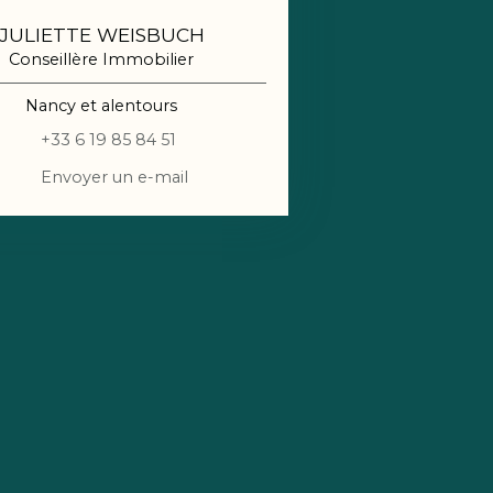
JULIETTE WEISBUCH
Conseillère Immobilier
Nancy et alentours
+33 6 19 85 84 51
Envoyer un e-mail