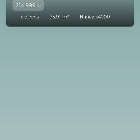
214 999
€
3
pièces
73.91
m²
Nancy 54000