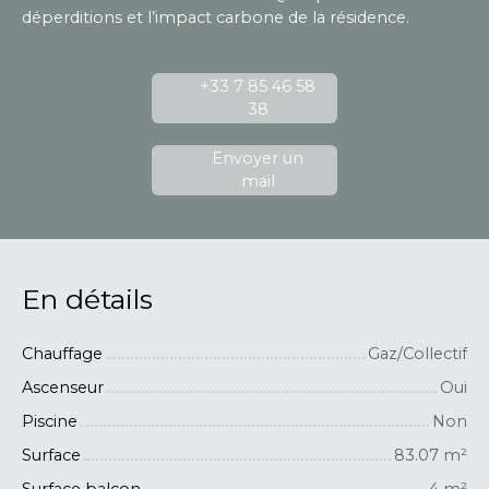
déperditions et l’impact carbone de la résidence.
+33 7 85 46 58
38
Envoyer un
mail
En détails
Chauffage
Gaz/Collectif
Ascenseur
Oui
Piscine
Non
Surface
83.07
m²
Surface balcon
4
m²