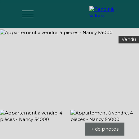
Vendu
Agences
Acheter
Vendre
Gérer
Estimer
Parrai
mon bien
nage
+ de photos