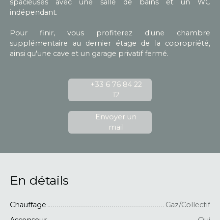
spacieuses avec une salle de bains et un WC
indépendant.
Pour finir, vous profiterez d'une chambre
supplémentaire au dernier étage de la copropriété,
ainsi qu'une cave et un garage privatif fermé.
+33 6 76 84 22
12
Envoyer un
mail
En détails
Chauffage
Gaz/Collectif
Ascenseur
Oui