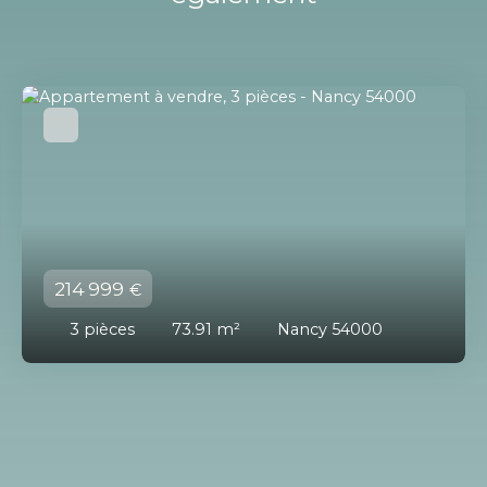
214 999
€
3
pièces
73.91
m²
Nancy 54000