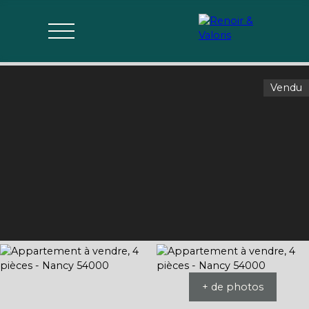
Vendu
Agences
Acheter
Vendre
Gérer
Estimer
Parrai
mon bien
nage
+ de photos