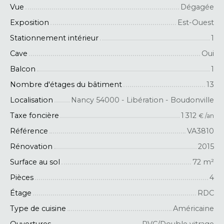
Vue
Dégagée
Exposition
Est-Ouest
Stationnement intérieur
1
Cave
Oui
Balcon
1
Nombre d'étages du bâtiment
13
Localisation
Nancy 54000 - Libération - Boudonville
Taxe foncière
1 312
€ /an
Référence
VA3810
Rénovation
2015
Surface au sol
72
m²
Pièces
4
Étage
RDC
Type de cuisine
Américaine
Ouvertures
PVC/Double vitrage