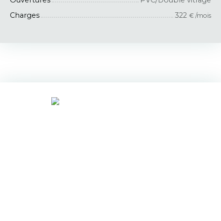
Charges
322
€ /mois