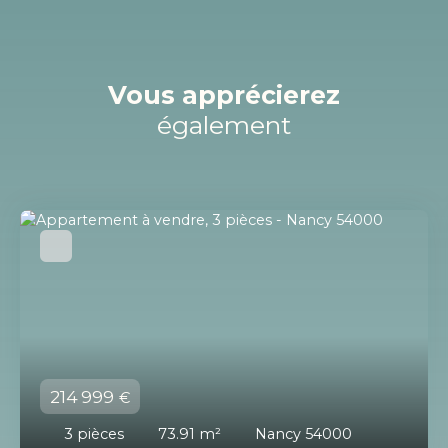
Vous apprécierez
également
214 999
€
3
pièces
73.91
m²
Nancy 54000