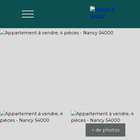
Agences
Acheter
Vendre
Gérer
Estimer
Parrai
mon bien
nage
+ de photos