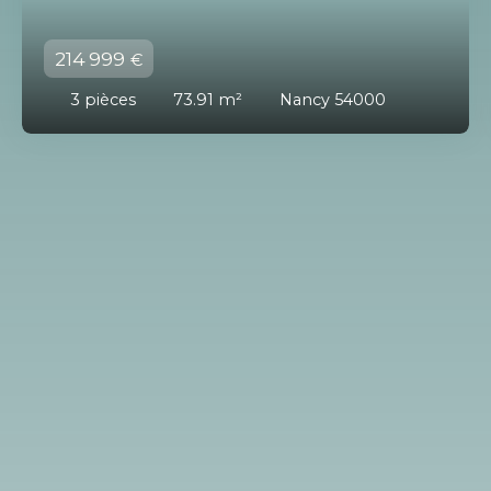
214 999
€
3
pièces
73.91
m²
Nancy 54000