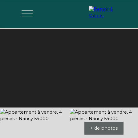
Agences
Acheter
Vendre
Gérer
Estimer
Parrai
mon bien
nage
+ de photos