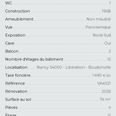
WC
1
Construction
1968
Ameublement
Non meublé
Vue
Panoramique
Exposition
Nord-Sud
Cave
Oui
Balcon
2
Nombre d'étages du bâtiment
12
Localisation
Nancy 54000 - Libération - Boudonville
Taxe foncière
1 490
€ /an
Référence
VA4021
Rénovation
2026
Surface au sol
74
m²
Pièces
4
Étage
11