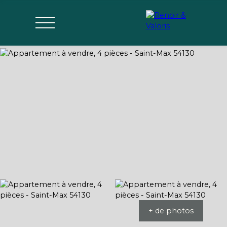
Agences
Acheter
Vendre
Gérer
Estimer
Parrai
mon bien
nage
+ de photos