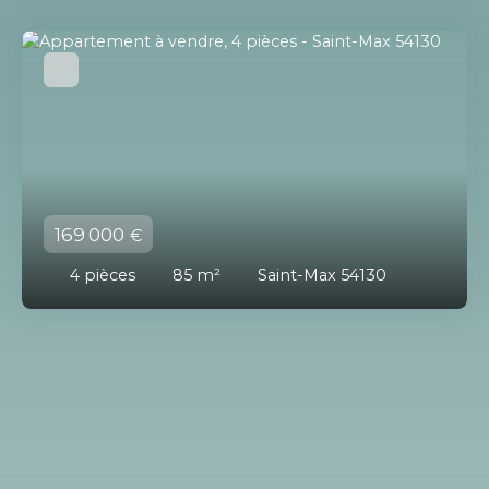
169 000
€
4
pièces
85
m²
Saint-Max 54130