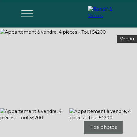
Vendu
Agences
Acheter
Vendre
Gérer
Estimer
Parrai
mon bien
nage
+ de photos