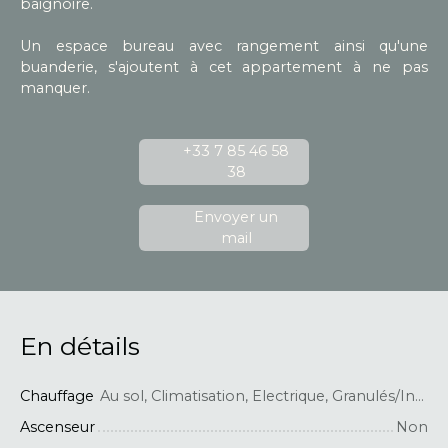
baignoire.
Un espace bureau avec rangement ainsi qu'une
buanderie, s'ajoutent à cet appartement à ne pas
manquer.
+33 7 85 46 58
38
Envoyer un
mail
En détails
Chauffage
Au sol, Climatisation, Electrique, Granulés/Individuel
Ascenseur
Non