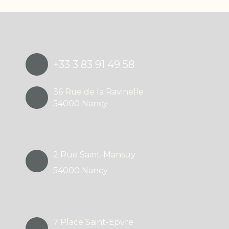
+33 3 83 91 49 58
36 Rue de la Ravinelle
54000 Nancy
2 Rue Saint-Mansuy
54000 Nancy
7 Place Saint-Epvre