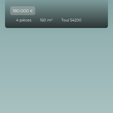
180 000
€
4
pièces
160
m²
Toul 54200