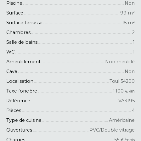
Piscine
Non
Surface
99
m²
Surface terrasse
15
m²
Chambres
2
Salle de bains
1
WC
1
Ameublement
Non meublé
Cave
Non
Localisation
Toul 54200
Taxe foncière
1 100
€ /an
Référence
VA3195
Pièces
4
Type de cuisine
Américaine
Ouvertures
PVC/Double vitrage
Charges
55
€ /mois