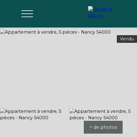
Vendu
Agences
Acheter
Vendre
Gérer
Estimer
Parrai
mon bien
nage
+ de photos