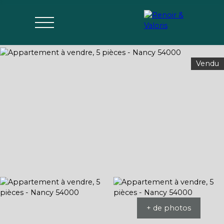
Vendu
Agences
Acheter
Vendre
Gérer
Estimer
Parrai
mon bien
nage
+ de photos