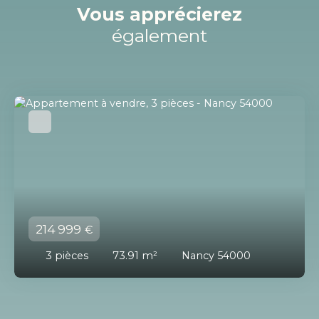
Vous apprécierez
également
214 999
€
3
pièces
73.91
m²
Nancy 54000