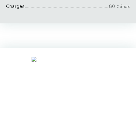
Charges
80
€ /mois