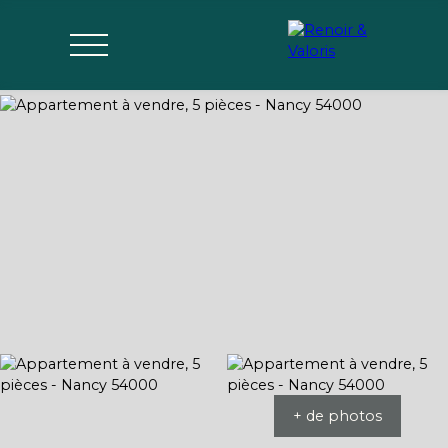
Agences
Acheter
Vendre
Gérer
Estimer
Parrai
mon bien
nage
+ de photos