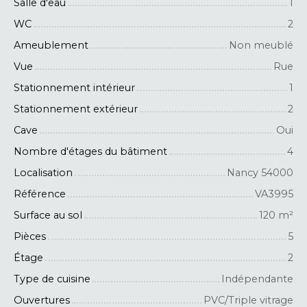
Salle d'eau
1
WC
2
Ameublement
Non meublé
Vue
Rue
Stationnement intérieur
1
Stationnement extérieur
2
Cave
Oui
Nombre d'étages du bâtiment
4
Localisation
Nancy 54000
Référence
VA3995
Surface au sol
120
m²
Pièces
5
Étage
2
Type de cuisine
Indépendante
Ouvertures
PVC/Triple vitrage