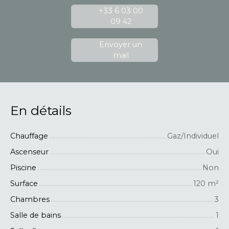
+33 6 03 00
09 42
Envoyer un
mail
En détails
Chauffage
Gaz/Individuel
Ascenseur
Oui
Piscine
Non
Surface
120
m²
Chambres
3
Salle de bains
1