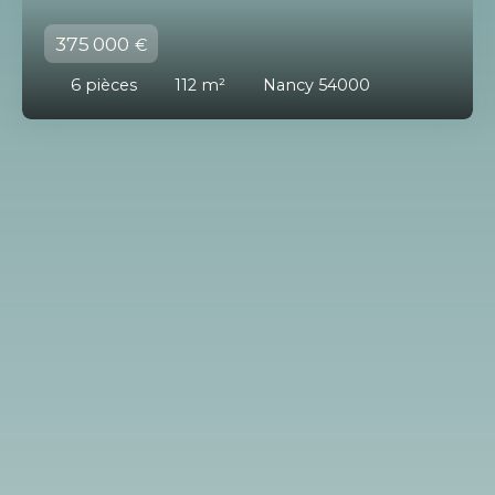
375 000
€
6
pièces
112
m²
Nancy 54000