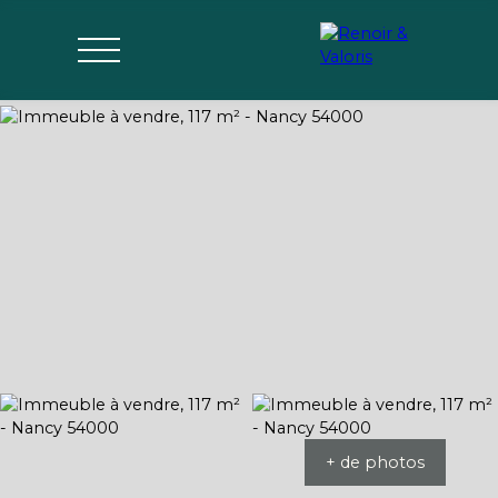
Agences
Acheter
Vendre
Gérer
Estimer
Parrai
mon bien
nage
+ de photos