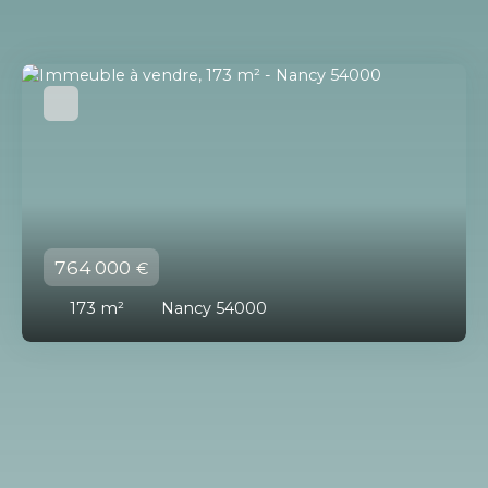
764 000
€
173
m²
Nancy 54000