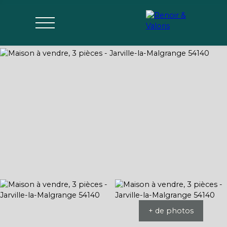
Agences
Acheter
Vendre
Gérer
Estimer
Parrai
mon bien
nage
+ de photos