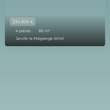
234 900
€
4
pièces
80
m²
Jarville-la-Malgrange 54140