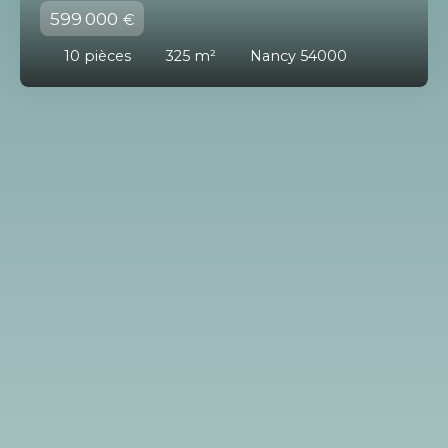
599 000
€
10
pièces
325
m²
Nancy 54000