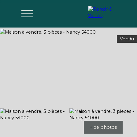
Vendu
Agences
Acheter
Vendre
Gérer
Estimer
Parrai
mon bien
nage
+ de photos