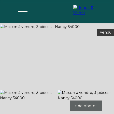
Vendu
Agences
Acheter
Vendre
Gérer
Estimer
Parrai
mon bien
nage
+ de photos