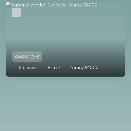
450 000
€
6
pièces
152
m²
Nancy 54000