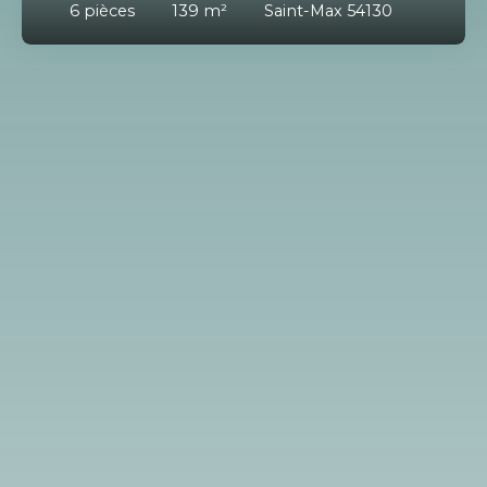
6
pièces
139
m²
Saint-Max 54130