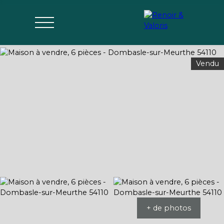
Vendu
Agences
Acheter
Vendre
Gérer
Estimer
Parrai
mon bien
nage
+ de photos