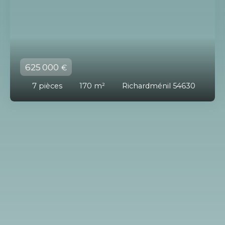
625 000
€
7
pièces
170
m²
Richardménil 54630