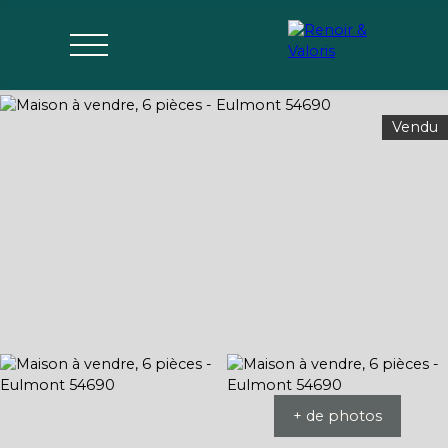
Vendu
Agences
Acheter
Vendre
Gérer
Estimer
Parrai
mon bien
nage
+ de photos