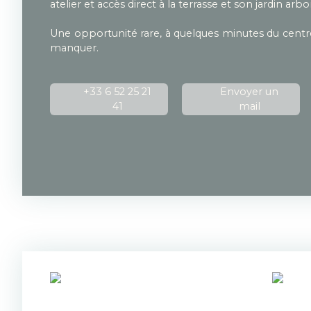
atelier et accès direct à la terrasse et son jardin ar
Une opportunité rare, à quelques minutes du centre
manquer.
+33 6 52 25 21
Envoyer un
41
mail