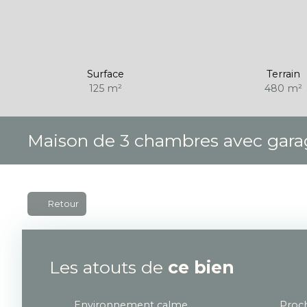
Surface
Terrain
125
m²
480
m²
Maison de 3 chambres avec garage
Retour
Les atouts de
ce bien
Environnement calme
Proch