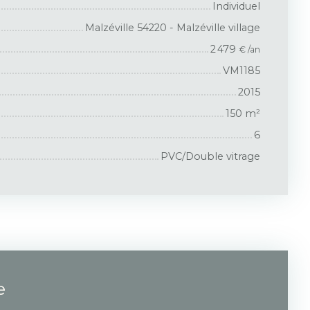
Individuel
Malzéville 54220 - Malzéville village
2 479
€ /an
VM1185
2015
150
m²
6
PVC/Double vitrage
e