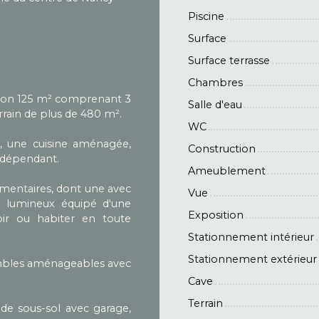
Piscine
Surface
Surface terrasse
Chambres
viron 125 m² comprenant 3
Salle d'eau
rrain de plus de 480 m².
WC
, une cuisine aménagée,
Construction
ndépendant.
Ameublement
mentaires, dont une avec
Vue
on lumineux équipé d'une
Exposition
oir ou habiter en toute
Stationnement intérieur
Stationnement extérieur
ombles aménageables avec
Cave
Terrain
de sous-sol avec garage,