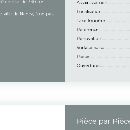
boré de plus de 330 m².
Assainissement
Localisation
-ville de Nancy, à ne pas
Taxe foncière
Référence
Rénovation
Surface au sol
Pièces
Ouvertures
Pièce par Pièc