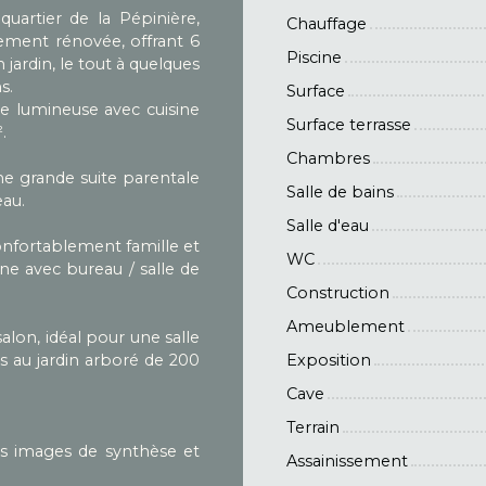
quartier de la Pépinière,
Chauffage
ement rénovée, offrant 6
Piscine
ardin, le tout à quelques
s.
Surface
ie lumineuse avec cuisine
Surface terrasse
.
Chambres
ne grande suite parentale
Salle de bains
eau.
Salle d'eau
onfortablement famille et
WC
e avec bureau / salle de
Construction
Ameublement
salon, idéal pour une salle
s au jardin arboré de 200
Exposition
Cave
Terrain
es images de synthèse et
Assainissement