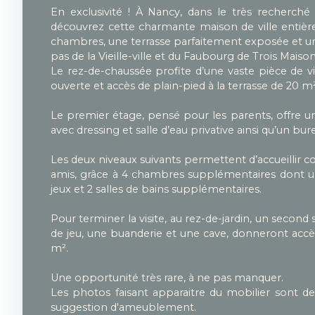
En exclusivité ! À Nancy, dans le très recherché 
découvrez cette charmante maison de ville entièr
chambres, une terrasse parfaitement exposée et un j
pas de la Vieille-ville et du Faubourg de Trois Maison
Le rez-de-chaussée profite d’une vaste pièce de v
ouverte et accès de plain-pied à la terrasse de 20 m²
Le premier étage, pensé pour les parents, offre u
avec dressing et salle d’eau privative ainsi qu’un bur
Les deux niveaux suivants permettent d’accueillir c
amis, grâce à 4 chambres supplémentaires dont un
jeux et 2 salles de bains supplémentaires.
Pour terminer la visite, au rez-de-jardin, un second 
de jeu, une buanderie et une cave, donneront accè
m².
Une opportunité très rare, à ne pas manquer.
Les photos faisant apparaitre du mobilier sont d
suggestion d'ameublement.