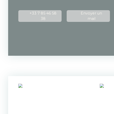
+33 7 85 46 58
Envoyer un
38
mail