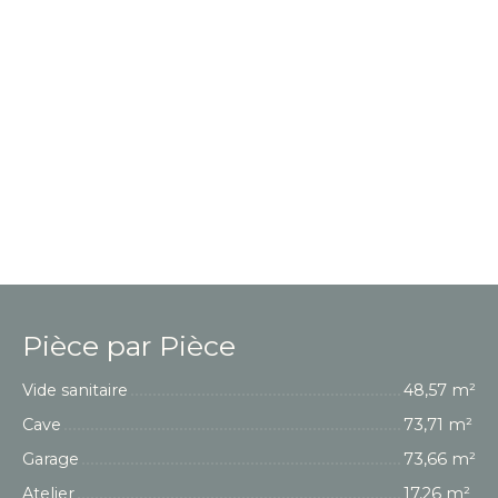
Pièce par Pièce
Vide sanitaire
48,57 m²
Cave
73,71 m²
Garage
73,66 m²
Atelier
17,26 m²