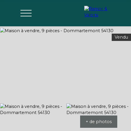
Vendu
Agences
Acheter
Vendre
Gérer
Estimer
Parrai
mon bien
nage
+ de photos