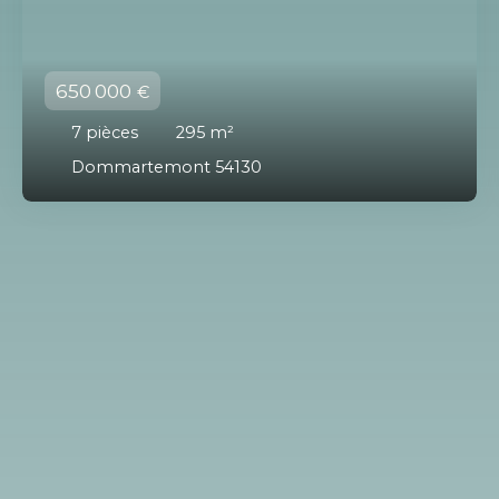
650 000
€
7
pièces
295
m²
Dommartemont 54130