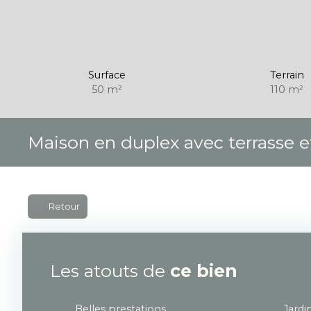
Surface
Terrain
50
m²
110
m²
Maison en duplex avec terrasse e
Retour
Les atouts de
ce bien
Belles prestations
Jardi