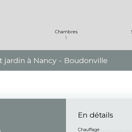
Chambres
1
t jardin à Nancy - Boudonville
En détails
Chauffage
n