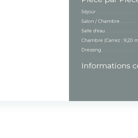
Séjour
Salon / Chambre
Salle d'eau
Chambre (Carrez : 9,20 m
Dressing
Informations 