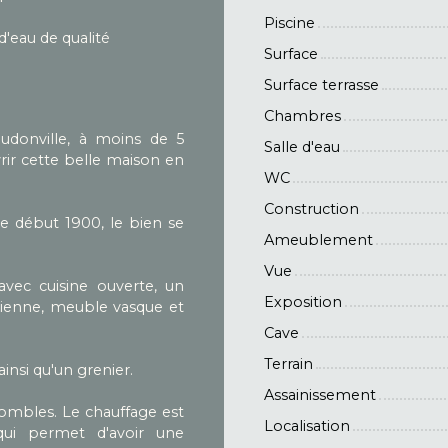
Piscine
 d'eau de qualité
Surface
Surface terrasse
Chambres
donville, à moins de 5
Salle d'eau
rir cette belle maison en
WC
Construction
e début 1900, le bien se
Ameublement
Vue
avec cuisine ouverte, un
Exposition
alienne, meuble vasque et
Cave
Terrain
insi qu'un grenier.
Assainissement
 combles. Le chauffage est
Localisation
ui permet d'avoir une