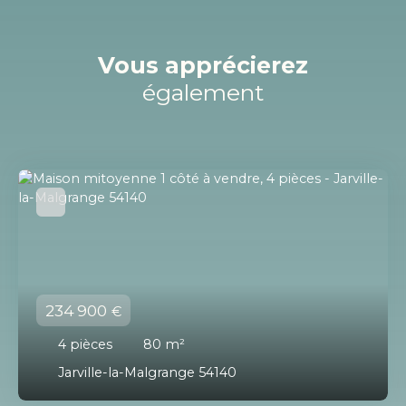
Vous apprécierez
également
234 900
€
4
pièces
80
m²
Jarville-la-Malgrange 54140