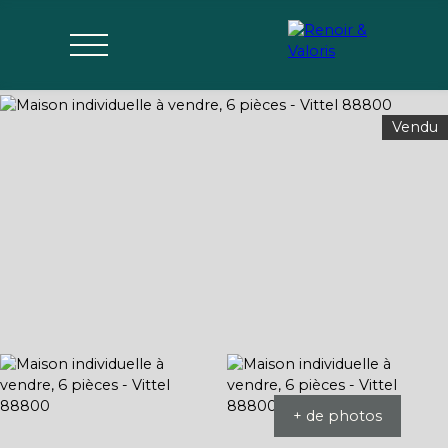
Vendu
Agences
Acheter
Vendre
Gérer
Estimer
Parrai
mon bien
nage
+ de photos