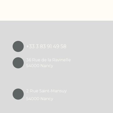
Propulsé par
+33 3 83 91 49 58
36 Rue de la Ravinelle
54000 Nancy
2 Rue Saint-Mansuy
54000 Nancy