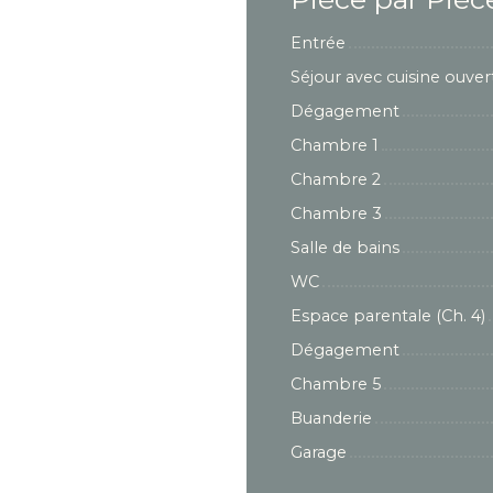
Entrée
Séjour avec cuisine ouver
Dégagement
Chambre 1
Chambre 2
Chambre 3
Salle de bains
WC
Espace parentale (Ch. 4)
Dégagement
Chambre 5
Buanderie
Garage