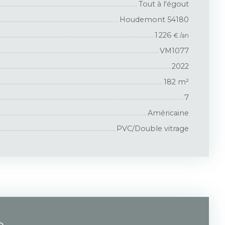
Tout à l'égout
Houdemont 54180
1 226
€ /an
VM1077
2022
182
m²
7
Américaine
PVC/Double vitrage
e