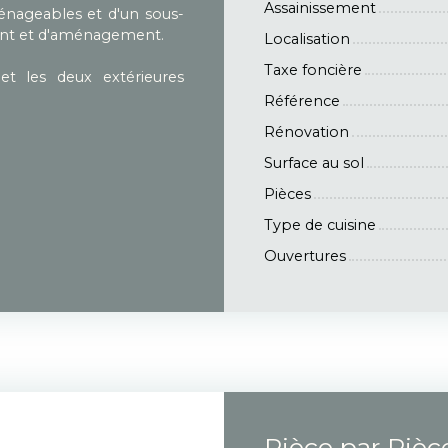
Assainissement
nageables et d'un sous-
ment et d'aménagement.
Localisation
Taxe foncière
et les deux extérieures
Référence
Rénovation
Surface au sol
Pièces
Type de cuisine
Ouvertures
Pièce par Pièc