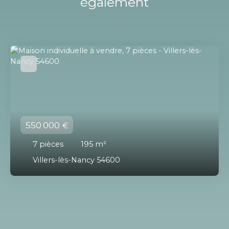
également
550 000
€
7
pièces
195
m²
Villers-lès-Nancy 54600