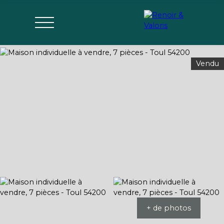
Vendu
Agences
Acheter
Vendre
Gérer
Estimer
Parrai
mon bien
nage
+ de photos