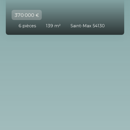
370 000
€
6
pièces
139
m²
Saint-Max 54130