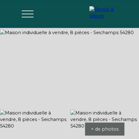
Agences
Acheter
Vendre
Gérer
Estimer
Parrai
mon bien
nage
+ de photos