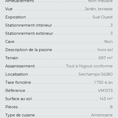
Ameublement
Non meublé
Vue
Jardin, terrasse
Exposition
Sud-Ouest
Stationnement intérieur
3
Stationnement extérieur
3
Cave
Non
Description de la piscine
hors sol
Terrain
697
m²
Assainissement
Tout à l'égout conforme
Localisation
Seichamps 54280
Taxe foncière
1 750
€ /an
Référence
VM1573
Surface au sol
143
m²
Pièces
8
Type de cuisine
Américaine