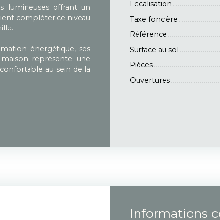
Localisation
s lumineuses offrant un
ient compléter ce niveau
Taxe foncière
lle.
Référence
mmation énergétique, ses
Surface au sol
e maison représente une
Pièces
confortable au sein de la
Ouvertures
Informations 