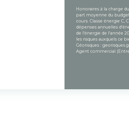
Honoraires à la charge d
part moyenne du budget 
cours. Classe énergie C,
dépenses annuelles d'éner
de l'énergie de l'année 2
les risques auxquels ce bi
Géorisques : georisques.g
Agent commercial (Entrep