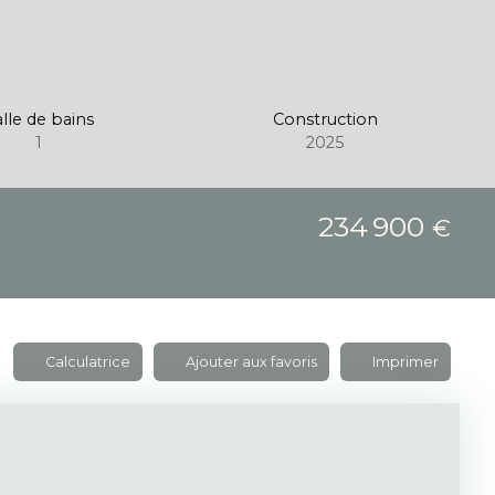
lle de bains
Construction
1
2025
234 900
€
Calculatrice
Ajouter aux favoris
Imprimer