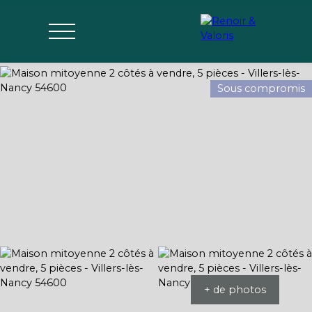
Sous compromis
Agences
Acheter
Vendre
Gérer
Estimer
Parrai
mon bien
nage
+ de photos