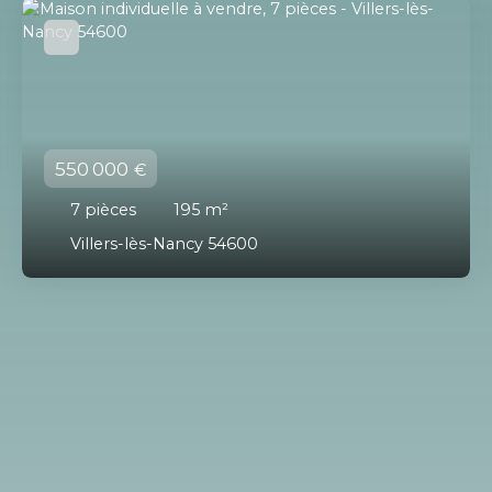
550 000
€
7
pièces
195
m²
Villers-lès-Nancy 54600