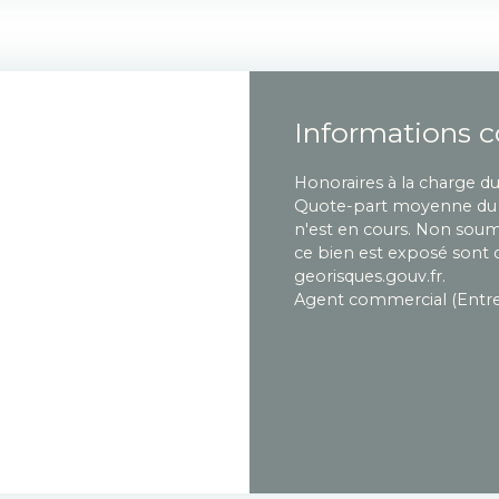
Informations 
Honoraires à la charge d
Quote-part moyenne du 
n'est en cours. Non soumi
ce bien est exposé sont d
georisques.gouv.fr.
Agent commercial (Entrep