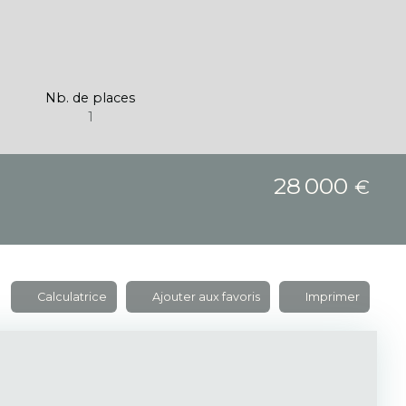
Nb. de places
1
28 000
€
Calculatrice
Ajouter aux favoris
Imprimer