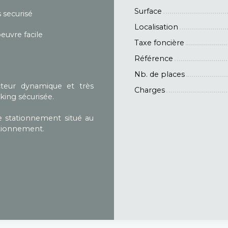
Surface
 securisé
Localisation
uvre facile
Taxe foncière
Référence
Nb. de places
teur dynamique et très
Charges
king sécurisée.
e stationnement situé au
tationnement.