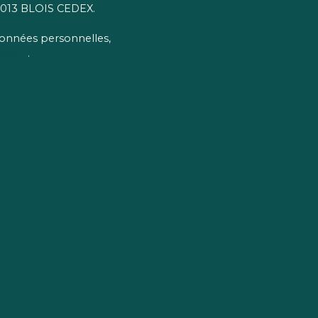
 41013 BLOIS CEDEX.
 données personnelles,
ialité
.