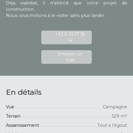
Déja viabilisé, il n'attend que votre projet de
construction.
Nous vous invitons à le visiter sans plus tarder.
+33 6 35 17 18
14
Envoyer un
mail
En détails
Vue
Campagne
Terrain
529
m²
Assainissement
Tout à l'égout