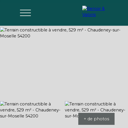
Agences
Acheter
Vendre
Gérer
Estimer
Parrai
mon bien
nage
+ de photos