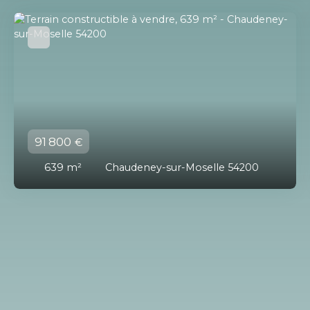
91 800
€
639
m²
Chaudeney-sur-Moselle 54200