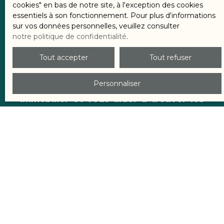
cookies″ en bas de notre site, à l'exception des cookies
Si vous envisagez un achat immobilier,
essentiels à son fonctionnement. Pour plus d'informations
c'est peut-être le bon moment pour
sur vos données personnelles, veuillez consulter
passer à l’action !
notre politique de confidentialité
.
Tout accepter
Tout refuser
Chez Renoir & Valoris, nous sommes à
votre disposition pour vous
Personnaliser
accompagner dans votre projet
immobilier et vous aider à trouver les
meilleures opportunités. Contactez-
nous pour en savoir plus !
03 83 914
958