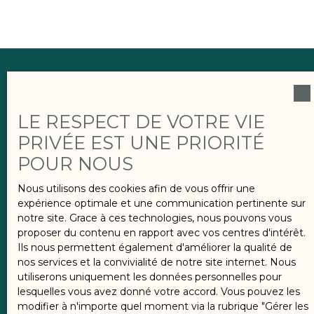
En conclusion
l'année 2025 offre un
LE RESPECT DE VOTRE VIE
contexte encourageant pour les
PRIVÉE EST UNE PRIORITÉ
emprunteurs et investisseurs
.
POUR NOUS
La baisse des taux d'intérêt améliore les
Nous utilisons des cookies afin de vous offrir une
conditions de financement, ouvrant des
expérience optimale et une communication pertinente sur
opportunités intéressantes pour
notre site. Grace à ces technologies, nous pouvons vous
proposer du contenu en rapport avec vos centres d'intérêt.
concrétiser des projets immobiliers. Pour
Ils nous permettent également d'améliorer la qualité de
tirer pleinement parti de cette
nos services et la convivialité de notre site internet. Nous
dynamique, il est essentiel de bien
utiliserons uniquement les données personnelles pour
préparer son dossier et de se tenir
lesquelles vous avez donné votre accord. Vous pouvez les
modifier à n'importe quel moment via la rubrique ″Gérer les
informé des évolutions du marché.