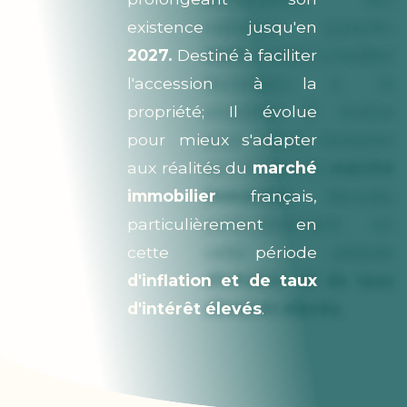
existence jusqu'en
2027.
Destiné à faciliter
l'accession à la
propriété; Il évolue
pour mieux s'adapter
aux réalités du
marché
immobilier
français,
particulièrement en
cette période
d'inflation et de taux
d'intérêt élevés
.