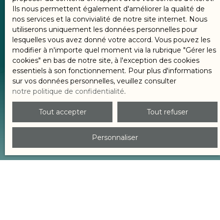
Ils nous permettent également d'améliorer la qualité de
contact@renoiretvalori
nos services et la convivialité de notre site internet. Nous
utiliserons uniquement les données personnelles pour
s.com
lesquelles vous avez donné votre accord. Vous pouvez les
modifier à n'importe quel moment via la rubrique ″Gérer les
cookies″ en bas de notre site, à l'exception des cookies
essentiels à son fonctionnement. Pour plus d'informations
sur vos données personnelles, veuillez consulter
notre politique de confidentialité
.
Tout accepter
Tout refuser
Envie de connaitre
la valeur de votre bien ?
Personnaliser
1
2
3
Votre bien