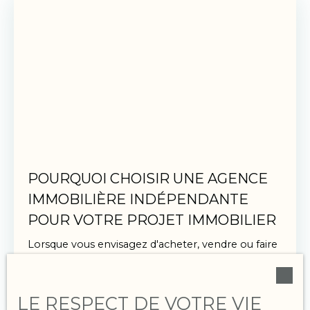
POURQUOI CHOISIR UNE AGENCE
IMMOBILIÈRE INDÉPENDANTE
POUR VOTRE PROJET IMMOBILIER
Lorsque vous envisagez d'acheter, vendre ou faire
gérer un bien immobilier, le choix de l'agence
avec laquelle vous allez travailler est essentiel.
LE RESPECT DE VOTRE VIE
De plus en plus de personnes se tournent vers
Conseils pour vendre