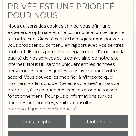
des agences immobilières indépendantes pour
PRIVÉE EST UNE PRIORITÉ
leur projet. Pourquoi ? Voici quelques réponses qui
POUR NOUS
pourraient vous convaincre.
Nous utilisons des cookies afin de vous offrir une
expérience optimale et une communication pertinente
sur notre site. Grace à ces technologies, nous pouvons
vous proposer du contenu en rapport avec vos centres
d'intérêt. Ils nous permettent également d'améliorer la
qualité de nos services et la convivialité de notre site
internet. Nous utiliserons uniquement les données
personnelles pour lesquelles vous avez donné votre
accord. Vous pouvez les modifier à n'importe quel
moment via la rubrique ″Gérer les cookies″ en bas de
notre site, à l'exception des cookies essentiels à son
fonctionnement. Pour plus d'informations sur vos
données personnelles, veuillez consulter
LA RENTRÉE IMMOBILIÈRE À
notre politique de confidentialité
.
NANCY : 3 RAISONS POUR VENDRE
Tout accepter
Tout refuser
UN BIEN
La rentrée marque un moment clé du marché