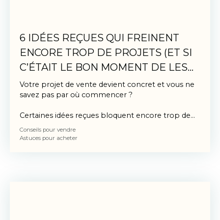
6 IDÉES REÇUES QUI FREINENT
ENCORE TROP DE PROJETS (ET SI
C’ÉTAIT LE BON MOMENT DE LES
DÉPASSER ?)
Votre projet de vente devient concret et vous ne
savez pas par où commencer ?
Certaines idées reçues bloquent encore trop de
projets immobiliers. Découvrez 6 freins courants
Conseils pour vendre
et comment les dépasser pour avancer
Astuces pour acheter
sereinement dans votre achat ou votre vente.