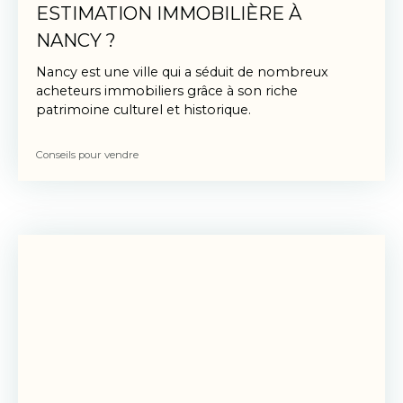
ESTIMATION IMMOBILIÈRE À
NANCY ?
Nancy est une ville qui a séduit de nombreux
acheteurs immobiliers grâce à son riche
patrimoine culturel et historique.
Si vous souhaitez réaliser une transaction
Conseils pour vendre
immobilière réussie, il est crucial d'avoir une
estimation fiable de la valeur de votre bien
immobilier, qu'il s'agisse d'un appartement ou
d'une maison. Dans cet article, nous allons vous
expliquer pourquoi une estimation immobilière
est indispensable avant de vendre ou d'acheter un
bien immobilier à Nancy.