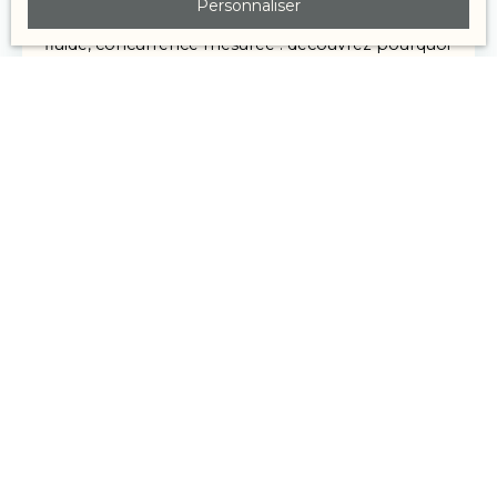
Personnaliser
immobilier à Nancy. Acheteurs motivés, calendrier
fluide, concurrence mesurée : découvrez pourquoi
septembre et octobre offrent une fenêtre idéale
pour vendre.
Conseils pour vendre