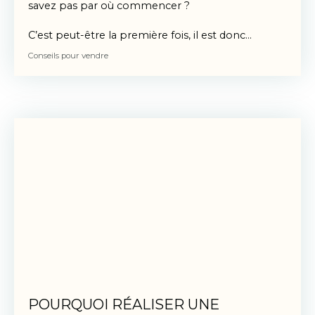
savez pas par où commencer ?
C’est peut-être la première fois, il est donc
légitime de vous poser des questions sur les
Conseils pour vendre
étapes importantes de la vente d'un bien
immobilier. Nous vous proposons dans cet article
de passer en revue ces points clés.
POURQUOI RÉALISER UNE